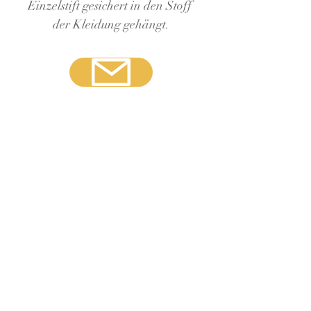
Einzelstift gesichert in den Stoff 
der Kleidung gehängt.
GOLDHAUCH Werke sind Unikate.
Hier dargestellte Arbeiten können daher
gegebenenfalls schon vergriffen sein und
nicht exakt gleich erneut hergestellt
werden. Die Fotos unterliegen dem
Copyright von SEEHAUS-DESIGN
und/oder Mick Mazzei.
SEEHAUS-DESIGN
Datenschutz
Brigitte Schneider
Hainerbachstr. 25
Impressum
83052 Bruckmühl